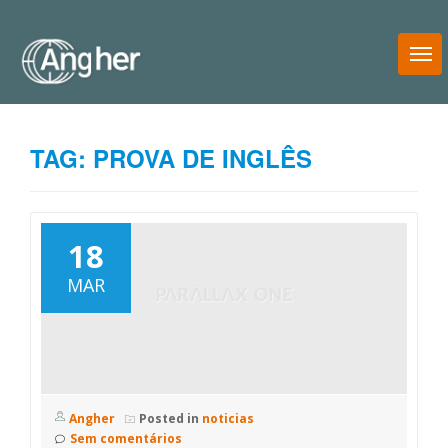
T
N
TAG:
PROVA DE INGLÊS
18
MAR
Angher
Posted in
noticias
Sem comentários