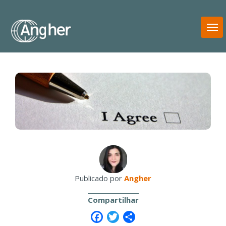
T
N
Publicado por
Angher
Compartilhar
Facebook
Twitter
Share