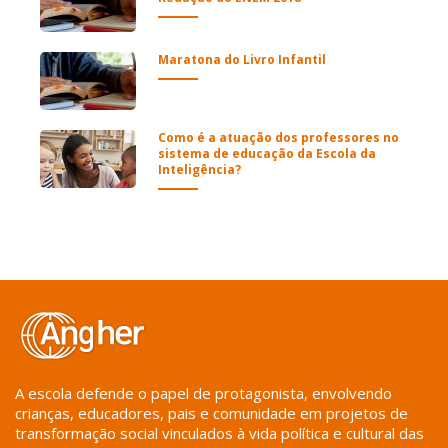
Maratona do Livro Infantil
Como é a atuação dos professores no
sistema de educação da Escola da
Inteligência?
A escola defende o papel de protagonista, envolvendo
crianças, educadores, pais e comunidade em projetos de
transformação social vinculados à vida política e cultural das