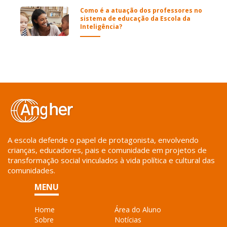
Como é a atuação dos professores no
sistema de educação da Escola da
Inteligência?
A escola defende o papel de protagonista, envolvendo
crianças, educadores, pais e comunidade em projetos de
transformação social vinculados à vida política e cultural das
comunidades.
MENU
Home
Área do Aluno
Sobre
Notícias