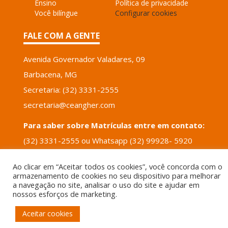
Ensino
Política de privacidade
Você bilíngue
Configurar cookies
FALE COM A GENTE
Avenida Governador Valadares, 09
Barbacena, MG
Secretaria: (32) 3331-2555
secretaria@ceangher.com
Para saber sobre Matrículas entre em contato:
(32) 3331-2555 ou Whatsapp (32) 99928- 5920
email: tais.santos@ceangher.com
Ao clicar em “Aceitar todos os cookies”, você concorda com o
armazenamento de cookies no seu dispositivo para melhorar
POWERED BY
VERTICIS
a navegação no site, analisar o uso do site e ajudar em
nossos esforços de marketing.
Aceitar cookies