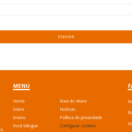
MENU
F
Home
Área do Aluno
A
Sobre
Notícias
B
Ensino
Política de privacidade
S
Você bilíngue
Configurar cookies
es.