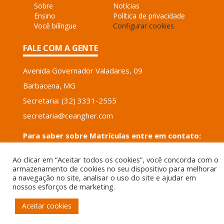
Sobre
Notícias
Ensino
Política de privacidade
Você bilíngue
Configurar cookies
FALE COM A GENTE
Avenida Governador Valadares, 09
Barbacena, MG
Secretaria: (32) 3331-2555
secretaria@ceangher.com
Para saber sobre Matrículas entre em contato:
(32) 3331-2555 ou Whatsapp (32) 99928- 5920
Ao clicar em “Aceitar todos os cookies”, você concorda com o
email: tais.santos@ceangher.com
armazenamento de cookies no seu dispositivo para melhorar
a navegação no site, analisar o uso do site e ajudar em
nossos esforços de marketing.
POWERED BY
VERTICIS
Aceitar cookies