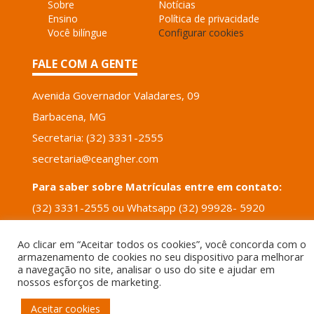
Sobre
Notícias
Ensino
Política de privacidade
Você bilíngue
Configurar cookies
FALE COM A GENTE
Avenida Governador Valadares, 09
Barbacena, MG
Secretaria: (32) 3331-2555
secretaria@ceangher.com
Para saber sobre Matrículas entre em contato:
(32) 3331-2555 ou Whatsapp (32) 99928- 5920
email: tais.santos@ceangher.com
Ao clicar em “Aceitar todos os cookies”, você concorda com o
armazenamento de cookies no seu dispositivo para melhorar
POWERED BY
VERTICIS
a navegação no site, analisar o uso do site e ajudar em
nossos esforços de marketing.
Aceitar cookies