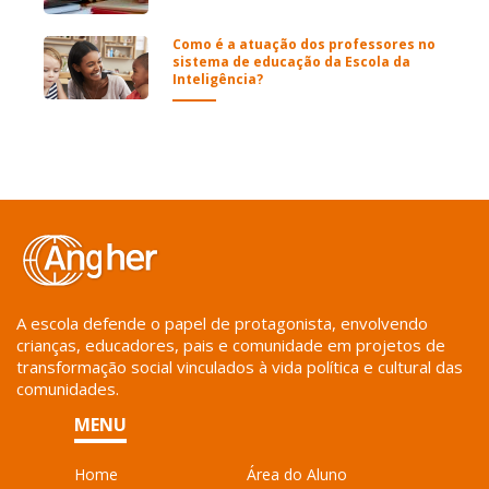
Como é a atuação dos professores no
sistema de educação da Escola da
Inteligência?
A escola defende o papel de protagonista, envolvendo
crianças, educadores, pais e comunidade em projetos de
transformação social vinculados à vida política e cultural das
comunidades.
MENU
Home
Área do Aluno