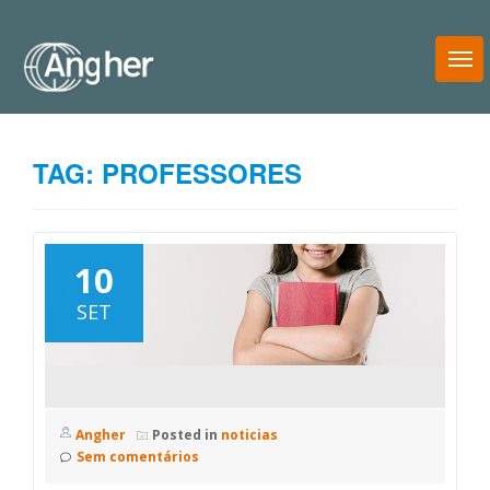
T
N
TAG:
PROFESSORES
10
SET
Angher
Posted in
noticias
Sem comentários