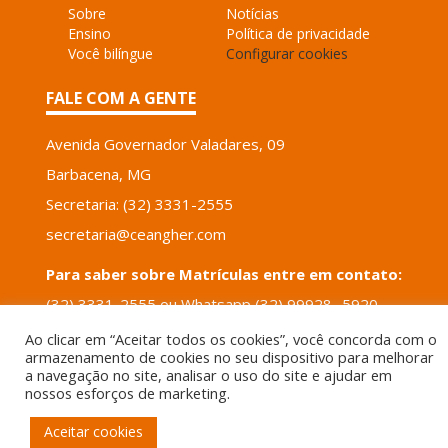
Sobre
Notícias
Ensino
Política de privacidade
Você bilíngue
Configurar cookies
FALE COM A GENTE
Avenida Governador Valadares, 09
Barbacena, MG
Secretaria: (32) 3331-2555
secretaria@ceangher.com
Para saber sobre Matrículas entre em contato:
(32) 3331-2555 ou Whatsapp (32) 99928- 5920
email: tais.santos@ceangher.com
Ao clicar em “Aceitar todos os cookies”, você concorda com o
armazenamento de cookies no seu dispositivo para melhorar
a navegação no site, analisar o uso do site e ajudar em
POWERED BY
VERTICIS
nossos esforços de marketing.
Aceitar cookies