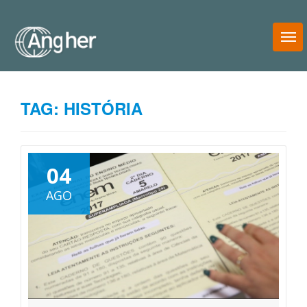
T
N
TAG:
HISTÓRIA
04
AGO