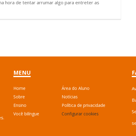
 na hora de tentar arrumar algo para entreter as
MENU
F
Home
Área do Aluno
A
Sobre
Notícias
B
Ensino
Política de privacidade
S
Você bilíngue
Configurar cookies
es.
s