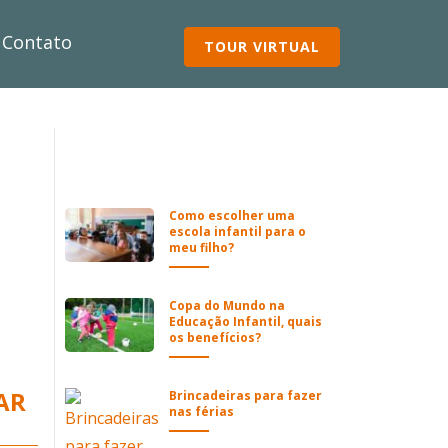
Contato
TOUR VIRTUAL
Como escolher uma
escola infantil para o
meu filho?
Copa do Mundo na
Educação Infantil, quais
os benefícios?
AR
Brincadeiras para fazer
nas férias