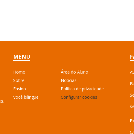
MENU
F
Home
Área do Aluno
A
Sobre
Notícias
B
Ensino
Política de privacidade
S
Você bilíngue
Configurar cookies
es.
s
P
(