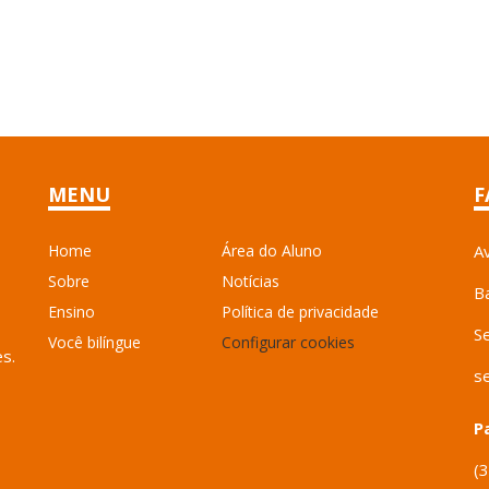
MENU
F
Home
Área do Aluno
A
Sobre
Notícias
B
Ensino
Política de privacidade
S
Você bilíngue
Configurar cookies
es.
s
P
(