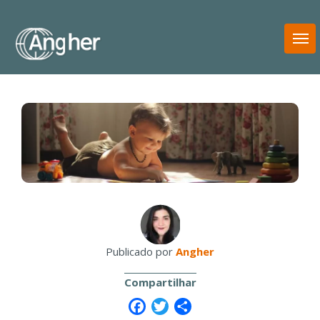
T
N
Publicado por
Angher
Compartilhar
Facebook
Twitter
Share