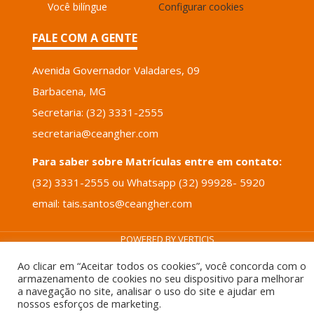
Você bilíngue
Configurar cookies
FALE COM A GENTE
Avenida Governador Valadares, 09
Barbacena, MG
Secretaria: (32) 3331-2555
secretaria@ceangher.com
Para saber sobre Matrículas entre em contato:
(32) 3331-2555 ou Whatsapp (32) 99928- 5920
email: tais.santos@ceangher.com
POWERED BY
VERTICIS
Ao clicar em “Aceitar todos os cookies”, você concorda com o
armazenamento de cookies no seu dispositivo para melhorar
a navegação no site, analisar o uso do site e ajudar em
nossos esforços de marketing.