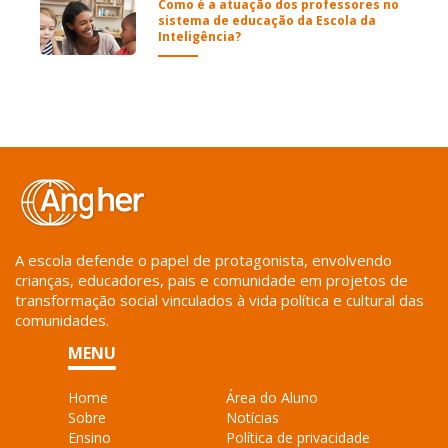
Como é a atuação dos professores no
sistema de educação da Escola da
Inteligência?
A escola defende o papel de protagonista, envolvendo
crianças, educadores, pais e comunidade em projetos de
transformação social vinculados à vida política e cultural das
comunidades.
MENU
Home
Área do Aluno
Sobre
Notícias
Ensino
Política de privacidade