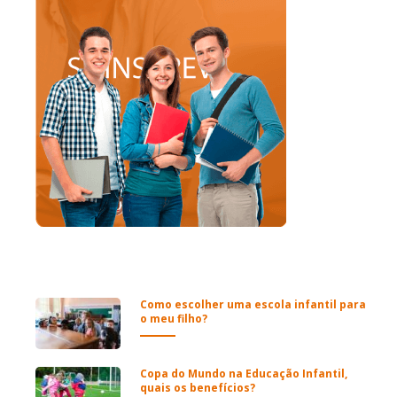
Como escolher uma escola infantil para
o meu filho?
Copa do Mundo na Educação Infantil,
quais os benefícios?