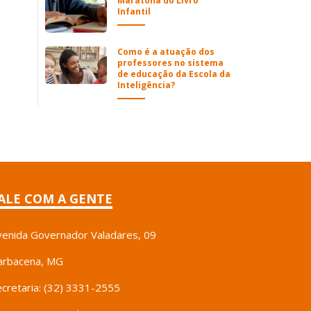
Maratona do Livro
Infantil
Como é a atuação dos
professores no sistema
de educação da Escola da
Inteligência?
ALE COM A GENTE
venida Governador Valadares, 09
arbacena, MG
ecretaria: (32) 3331-2555