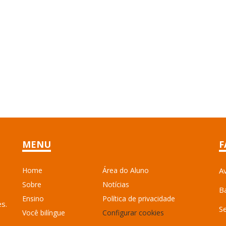
MENU
F
Home
Área do Aluno
A
Sobre
Notícias
B
Ensino
Política de privacidade
es.
S
Você bilíngue
Configurar cookies