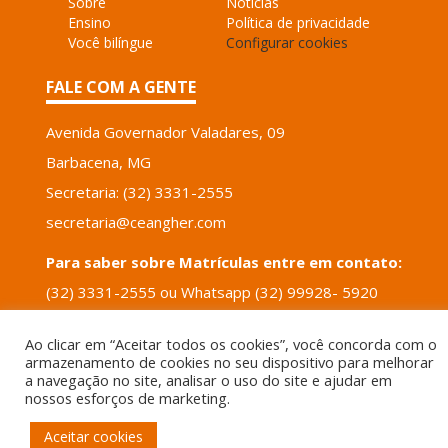
Sobre
Notícias
Ensino
Política de privacidade
Você bilíngue
Configurar cookies
FALE COM A GENTE
Avenida Governador Valadares, 09
Barbacena, MG
Secretaria: (32) 3331-2555
secretaria@ceangher.com
Para saber sobre Matrículas entre em contato:
(32) 3331-2555 ou Whatsapp (32) 99928- 5920
email: tais.santos@ceangher.com
Ao clicar em “Aceitar todos os cookies”, você concorda com o
armazenamento de cookies no seu dispositivo para melhorar
POWERED BY
VERTICIS
a navegação no site, analisar o uso do site e ajudar em
nossos esforços de marketing.
Aceitar cookies