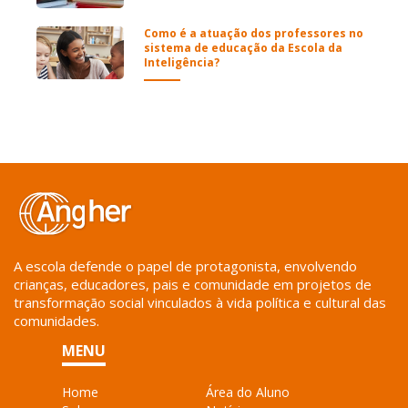
Como é a atuação dos professores no
sistema de educação da Escola da
Inteligência?
A escola defende o papel de protagonista, envolvendo
crianças, educadores, pais e comunidade em projetos de
transformação social vinculados à vida política e cultural das
comunidades.
MENU
Home
Área do Aluno