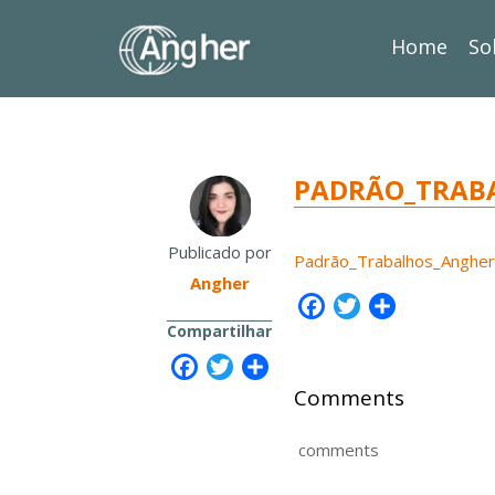
Home
So
PADRÃO_TRABA
Publicado por
Padrão_Trabalhos_Angher 
Angher
Facebook
Twitter
Share
Compartilhar
Facebook
Twitter
Share
Comments
comments