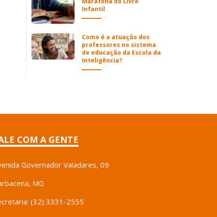
Maratona do Livro
Infantil
Como é a atuação dos
professores no sistema
de educação da Escola da
Inteligência?
ALE COM A GENTE
venida Governador Valadares, 09
arbacena, MG
ecretaria: (32) 3331-2555