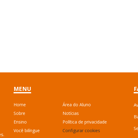
MENU
F
Home
Área do Aluno
A
Sobre
Notícias
B
Ensino
Política de privacidade
S
Você bilíngue
Configurar cookies
es.