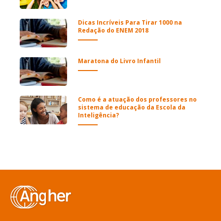
Dicas Incríveis Para Tirar 1000 na
Redação do ENEM 2018
Maratona do Livro Infantil
Como é a atuação dos professores no
sistema de educação da Escola da
Inteligência?