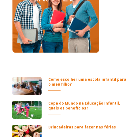
Como escolher uma escola infantil para
o meu filho?
Copa do Mundo na Educação Infantil,
quais os benefícios?
Brincadeiras para fazer nas férias