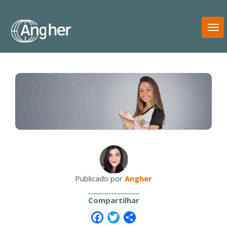
T
N
Publicado por
Angher
Compartilhar
Facebook
Twitter
Share