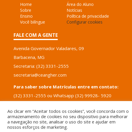
Home
Área do Aluno
Sobre
Notícias
Ensino
Política de privacidade
Você bilíngue
Configurar cookies
FALE COM A GENTE
Avenida Governador Valadares, 09
Barbacena, MG
Secretaria: (32) 3331-2555
secretaria@ceangher.com
Para saber sobre Matrículas entre em contato:
(32) 3331-2555 ou Whatsapp (32) 99928- 5920
email: tais.santos@ceangher.com
Ao clicar em “Aceitar todos os cookies”, você concorda com o
armazenamento de cookies no seu dispositivo para melhorar
POWERED BY
VERTICIS
a navegação no site, analisar o uso do site e ajudar em
nossos esforços de marketing.