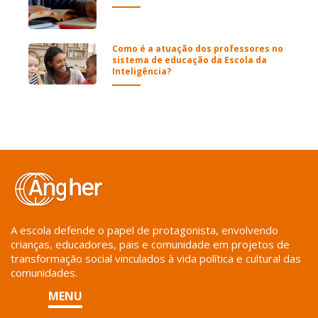
Como é a atuação dos professores no
sistema de educação da Escola da
Inteligência?
A escola defende o papel de protagonista, envolvendo
crianças, educadores, pais e comunidade em projetos de
transformação social vinculados à vida política e cultural das
comunidades.
MENU